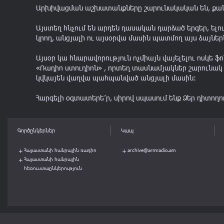
Արխիվացման աշխատանքները շարունակական են, քանի 
Այստեղ հնչում են արդեն դասական դարձած երգեր, ելո
կրող, անցյալի ու այսօրվա մասին պատմող այս ձայներն
Այսօր կա հնարավորություն ոչմիայն վայելելու ոսկե 
«Ռադիո ստուդիոն» , որտեղ տասնամյակներ շարունակ ձ
կվկայեն վաղվա պահպանված անցյալի մասին:
Հարգելի օգտատերե՛ր, սիրով սպասում ենք Ձեր դիտողո
Գործընկերներ
Կապ
Հայաստանի հանրային ռադիո
archive@armradio.am
Հայաստանի հանրային
հեռուստաընկերություն