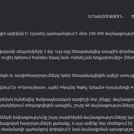
ԵՐԱԺՇՏՈՒԹՅՈՒՆ
 արխիվն է: Այստեղ պահպանվում է մոտ 100 000 ձայնագրություն
վականի սեպտեմբերի 1-ից: Այդ օրը հեռարձակվեց առաջին փորձնա
, ուղիղ եթերում հանդես եկավ նաև «Արևելյան երգչախումբը» (
's
60
's
70
's
80
's
959
1960 - 1969
1970 - 1979
1980 - 1989
199
նցն ու ռադիոհաղորդումները եթեր հեռարձակվեցին ավելի ստույգ
ւմ էր «Ինտուրիստ», այժմ «Գրանդ Հոթել Երևան» հյուրանոցի 4-
2026
ՏԱՐԵԹԻՎ
գործման հանձնվեց Հանրապետական ռադիոյի նոր շենքը: Ձայնագ
արակներում տեղադրվեցին առաջին, շուրջ 60 ձայնագրություններ
2025
նների խմբագրությունը (այդ տարիներին ձայնագրությունները կա
2024
յնագրված հաղորդումների քանակը, և այս ամենը նոր մոտեցում 
2023
Ժամանակի պահանջով փոխվում է նաև ձայնագրման արագություն