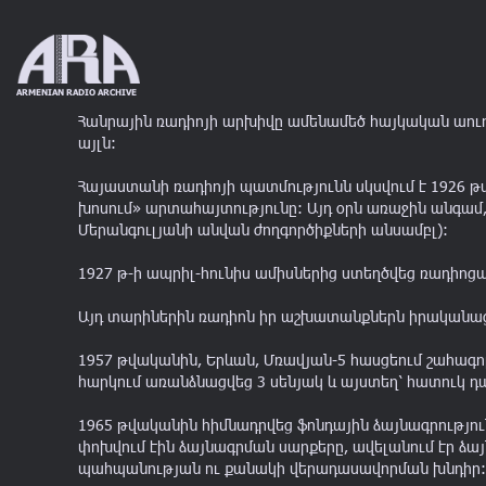
ARMENIAN RADIO ARCHIVE
Հանրային ռադիոյի արխիվը ամենամեծ հայկական աուդիո
այլն:
Հայաստանի ռադիոյի պատմությունն սկսվում է 1926 թ
խոսում» արտահայտությունը: Այդ օրն առաջին անգամ
Մերանգուլյանի անվան ժողգործիքների անսամբլ):
20
's
30
's
40
's
50
1920 - 1929
1930 - 1939
1940 - 1949
1950 - 1
1927 թ-ի ապրիլ-հունիս ամիսներից ստեղծվեց ռադիոցա
Այդ տարիներին ռադիոն իր աշխատանքներն իրականացնո
1957 թվականին, Երևան, Մռավյան-5 հասցեում շահա
հարկում առանձնացվեց 3 սենյակ և այստեղ՝ հատուկ դ
1965 թվականին հիմնադրվեց ֆոնդային ձայնագրությու
փոխվում էին ձայնագրման սարքերը, ավելանում էր ձա
պահպանության ու քանակի վերադասավորման խնդիր: 