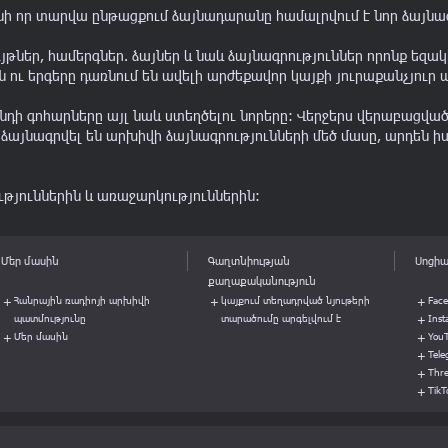
2010
որ տարվա ընթացքում ձայնադարանը համալրվում է նոր ձայնագր
2009
ւյթներ, համերգներ. ձայներ և նաև ձայնագրություններ որոնք եզա
2008
 ու երգերը դառնում են ավելի արժեքավոր կայքի յուրաքանչյուր ա
2007
ֆոնդի գոհարները այլ նաև ստեղծելու նորերը: Վերջերս վերաբացվա
այնագրվել են արխիվի ձայնագրությունների մեծ մասը, արդեն իս
2006
2005
ւթյուններին և առաջարկություններին:
2004
2003
Մեր մասին
Գաղտնիության
Սոցիա
քաղաքականություն
2002
Հանրային ռադիոյի արխիվի
կայքում տեղադրված նյութերի
Fac
պատմությունը
տարածումը արգելվում է
Ins
2001
Մեր մասին
You
Tel
2000
Thre
TikT
1999
1998