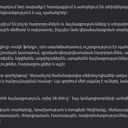
2022
ն հարկում նոր տարածք է հատկացվում և ստեղծվում են տեխնիկա
նվտանգություն և այլ պահանջներ:
2021
վում են բոլոր հաղորդումներն ու ձայնագրությունները և տեղափ
2020
ունային ռեժիսոր և օպերատոր, ինչպես նաև վերաձայնագրման տա
2019
2018
ոյի «ոսկե ֆոնդը», որն առանձնահատուկ ուշադրություն էր պահ
աժշտական կատարում, գրական-գեղարվեստական հաղորդումներ, ա
2017
քրդերեն, եզդիերեն, ադրբեջաներեն, արաբերեն ձայնագրություննե
ույթներ, հարցազրույցներ և այլն:
2016
ր գործընթաց՝ ներառելով ժամանակակից տեխնոլոգիաներ առկա 
2015
հանրայնացման համար: Այս գործում մեծ ավանդ է ունեցել նաև 
2014
2013
00 ձայնագրություն, որից 28.000-ը` հայ կոմպոզիտորների ստեղծ
2012
թյան տարեթիվը, երաժշտության և խոսքերի հեղինակը, ներկայացվո
դասական, ժողովրդական, էստրադային, ռադիոբեմադրություններ, 
2011
: