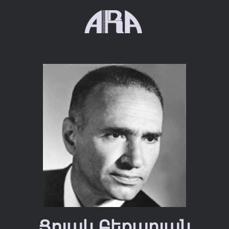
Ցոլակ Բեքարյան