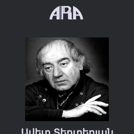
Ավետ Տերտերյան