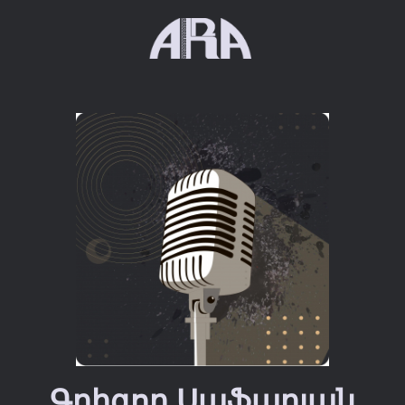
Գրիգոր Սաֆարյան