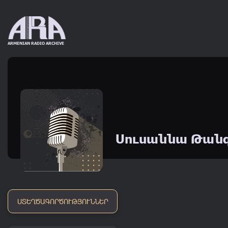
ARMENIAN RADIO ARCHIVE
20
's
30
's
40
's
50
1920 - 1929
1930 - 1939
1940 - 1949
1950 - 1
Սուսաննա Թան
ՍՏԵՂԾԱԳՈՐԾՈՒԹՅՈՒՆՆԵՐ
1
Ես ջահել եմ, յարս
2
Զով արեք