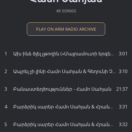
40 SONGS
PLAY ON ARM RADIO ARCHIVE
1
Ախ ինձ ծլել չթողին («Մայրամուտի երգեր» շարքից) Համո Սահյան & Տիգրան Մանսուրյան - Տիգրան Մանսուրյան
3:01
2
Ապրել չի լինի Համո Սահյան & Գեղունի Չթչյան - Գեղունի Չթչյան
3:10
3
Բանաստեղծություններ - Համո Սահյան
21:37
4
Բարձրիկ սարեր Համո Սահյան & Հրանտ Թորոսյան & Խաչատուր Ներսիսյան - Վարդուհի Խաչատրյան
3:31
5
Բարձրիկ սարեր Համո Սահյան & Հրանտ Թորոսյան & Խաչատուր Ներսիսյան - Վարդուհի Խաչատրյան
3:32