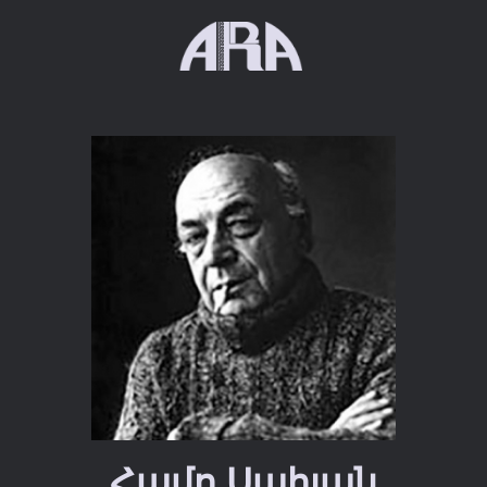
Համո Սահյան