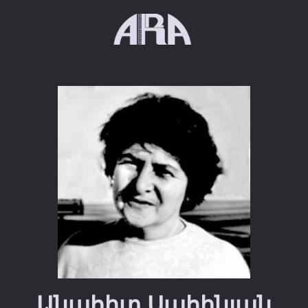
Անահիտ Սահինյան