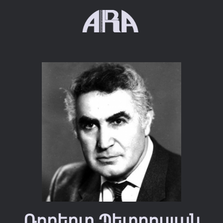
Ռոբերտ Պետրոսյան