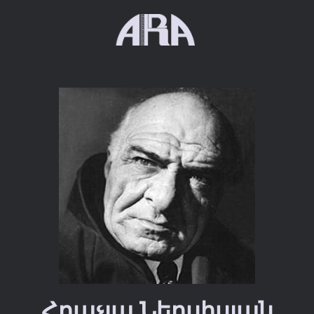
Հրաչյա Ներսիսյան