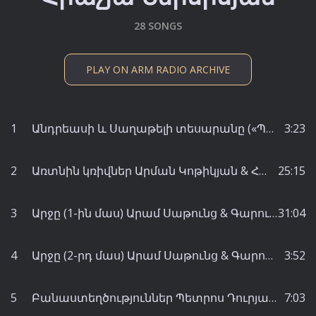
28 SONGS
PLAY ON ARM RADIO ARCHIVE
1
Անդրեասի և Սաղաթելի տեսարանը («Պատվի համար» դրամայից) - Հրաչյա Ներսիսյան
3:23
2
Առտնին կռիվներ Արման Կոթիկյան & Հակոբ Պարոնյան & Հրաչյա Ներսիսյան - Արման Կոթիկյան
25:15
3
Արջը (1-ին մաս) Արամ Սաթունց & Գարուշ Խաժակյան & Կիմ Արզումանյան - Կիմ Արզումանյան
31:04
4
Արջը (2-րդ մաս) Արամ Սաթունց & Գարուշ Խաժակյան & Կիմ Արզումանյան - Կիմ Արզումանյան
3:52
5
Բանաստեղծություններ Պետրոս Դուրյան - Հրաչյա Ներսիսյան
7:03