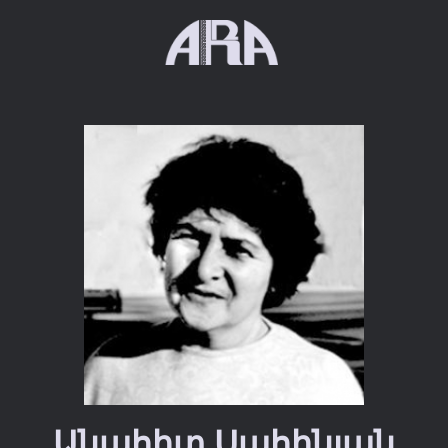
Անահիտ Սահինյան